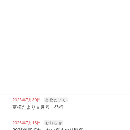
かしの木ブログ
前の記事
富樫校下 安全マップづくり
2022年11月9日
かしの木ブログ
次の記事
歴史探訪～富山の旅～
2022年11月21日
新着記事
2026年7月30日
富 樫 だ よ り
富樫だより８月号 発行
2026年7月18日
お 知 ら せ