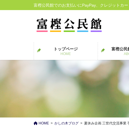
コ
ナ
富樫公民館でのお支払いにPayPay、クレジットカ
ン
ビ
テ
ゲ
ン
ー
ツ
シ
に
ョ
移
ン
トップページ
富樫公民
動
に
HOME
AB
移
動
HOME
かしの木ブログ
夏休み企画 三世代交流事業 