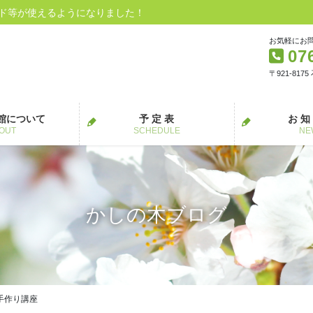
ード等が使えるようになりました！
お気軽にお
07
〒921-817
館について
予 定 表
お 知
OUT
SCHEDULE
NE
かしの木ブログ
手作り講座