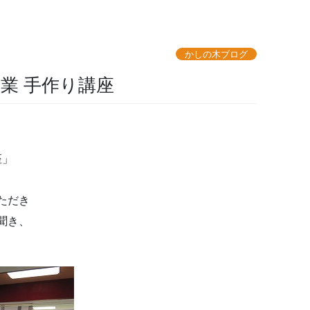
かしの木ブログ
業 手作り講座
座」
ただき
聞き、