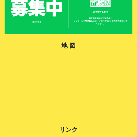
地 図
リンク