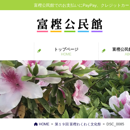
コ
ナ
富樫公民館でのお支払いにPayPay、クレジットカ
ン
ビ
テ
ゲ
ン
ー
ツ
シ
に
ョ
移
ン
トップページ
富樫公民
動
に
HOME
AB
移
動
HOME
第１９回 富樫わくわく文化祭
DSC_0085