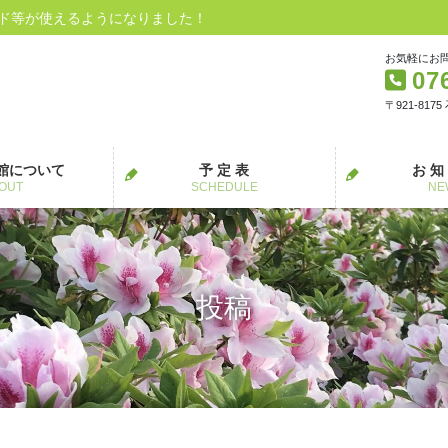
ード等が使えるようになりました！
お気軽にお
07
〒921-817
館について
予 定 表
お 知
OUT
SCHEDULE
NE
投稿