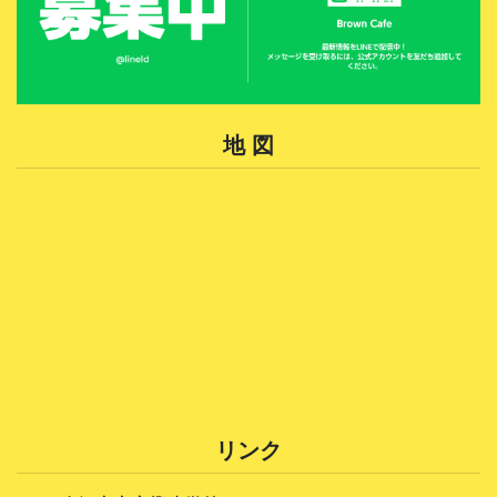
地 図
リンク