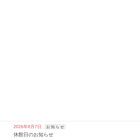
Facebook
twitter
LINE
富 樫 だ よ り
カテゴリー
富 樫 だ よ り
次の記事
富樫だより５月号 発行
2020年4月27日
新着記事
2026年8月7日
お 知 ら せ
休館日のお知らせ