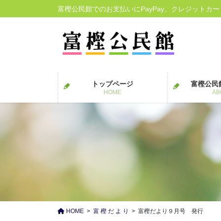
コ
ナ
富樫公民館でのお支払いにPayPay、クレジットカ
ン
ビ
テ
ゲ
ン
ー
ツ
シ
に
ョ
移
ン
トップページ
富樫公民
動
に
HOME
AB
移
動
HOME
富 樫 だ よ り
富樫だより９月号 発行