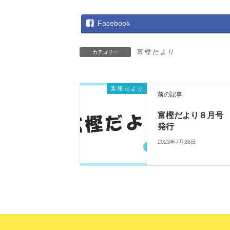
Facebook
富 樫 だ よ り
カテゴリー
富 樫 だ よ り
前の記事
富樫だより８月
発行
2023年7月26日