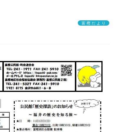
富 樫 だ よ り