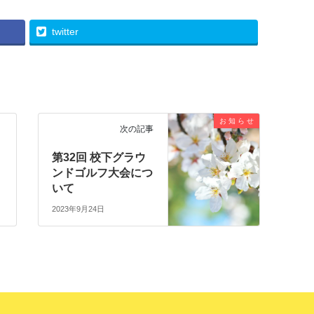
twitter
お 知 ら せ
次の記事
号
第32回 校下グラウ
ンドゴルフ大会につ
いて
2023年9月24日