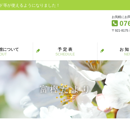
ード等が使えるようになりました！
お気軽にお
07
〒921-817
館について
予 定 表
お 知
OUT
SCHEDULE
NE
富 樫 だ よ り