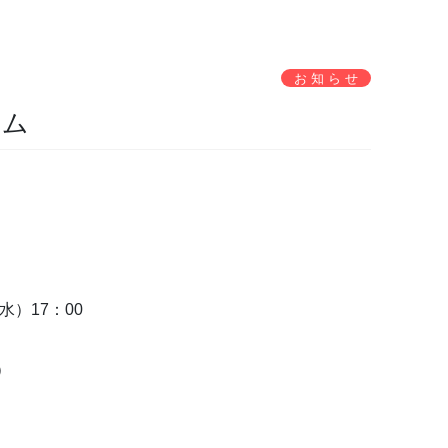
お 知 ら せ
ラム
）17：00
）