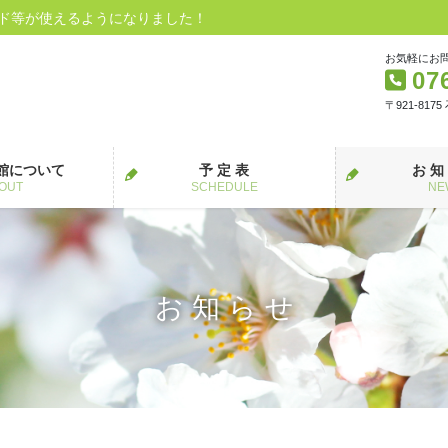
ード等が使えるようになりました！
お気軽にお
07
〒921-817
館について
予 定 表
お 知
OUT
SCHEDULE
NE
お 知 ら せ