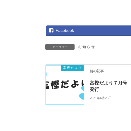
Facebook
お 知 ら せ
カテゴリー
富 樫 だ よ り
前の記事
富樫だより７月
発行
2021年6月26日