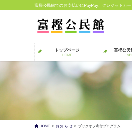
コ
ナ
富樫公民館でのお支払いにPayPay、クレジットカ
ン
ビ
テ
ゲ
ン
ー
ツ
シ
に
ョ
移
ン
トップページ
富樫公民
動
に
HOME
AB
移
動
HOME
お 知 ら せ
ブックオフ寄付プログラム