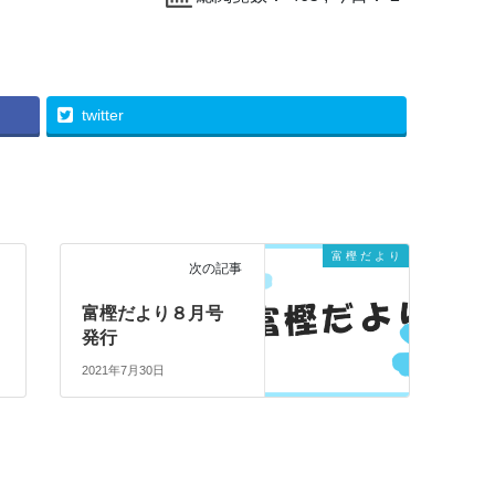
twitter
富 樫 だ よ り
次の記事
号
富樫だより８月号
発行
2021年7月30日