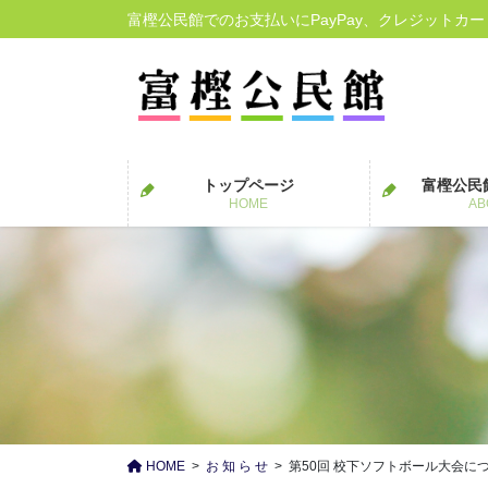
コ
ナ
富樫公民館でのお支払いにPayPay、クレジットカ
ン
ビ
テ
ゲ
ン
ー
ツ
シ
に
ョ
移
ン
トップページ
富樫公民
動
に
HOME
AB
移
動
HOME
お 知 ら せ
第50回 校下ソフトボール大会に