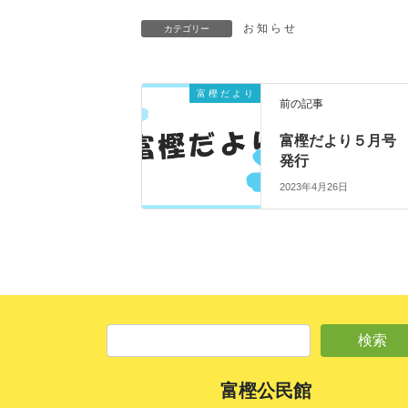
お 知 ら せ
カテゴリー
富 樫 だ よ り
前の記事
富樫だより５月
発行
2023年4月26日
富樫公民館