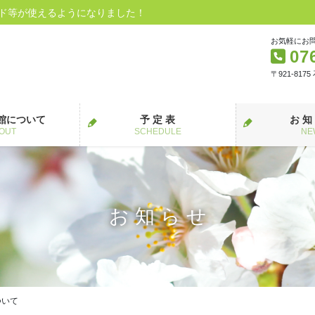
ード等が使えるようになりました！
お気軽にお
07
〒921-817
館について
予 定 表
お 知
OUT
SCHEDULE
NE
お 知 ら せ
ついて