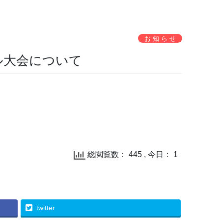
お 知 ら せ
ル大会について
総閲覧数： 445 , 今日： 1
twitter