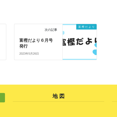
富 樫 だ よ り
次の記事
号
富樫だより６月号
発行
2023年5月26日
地 図