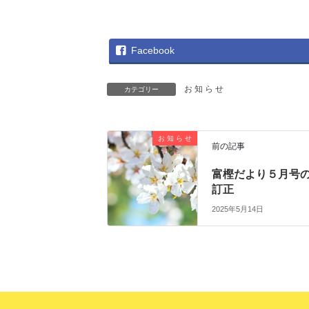
Facebook
お 知 ら せ
カテゴリー
お 知 ら せ
前の記事
富樫だより５月号
訂正
2025年5月14日