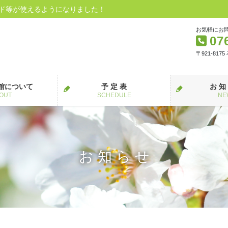
ード等が使えるようになりました！
お気軽にお
07
〒921-817
館について
予 定 表
お 知
OUT
SCHEDULE
NE
お 知 ら せ