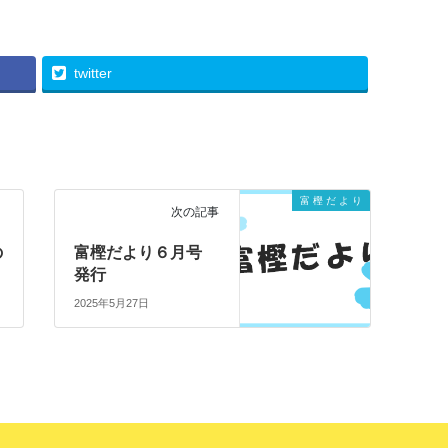
twitter
富 樫 だ よ り
次の記事
の
富樫だより６月号
発行
2025年5月27日