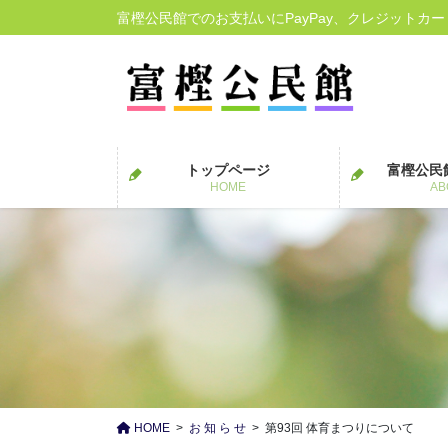
コ
ナ
富樫公民館でのお支払いにPayPay、クレジットカ
ン
ビ
テ
ゲ
ン
ー
ツ
シ
に
ョ
移
ン
トップページ
富樫公民
動
に
HOME
AB
移
動
HOME
お 知 ら せ
第93回 体育まつりについて