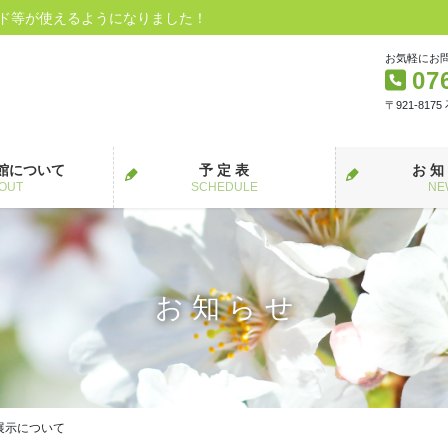
ード等が使えるようになりました！
お気軽にお
07
〒921-817
館について
予 定 表
お 知
OUT
SCHEDULE
NE
お 知 ら せ
品展示について