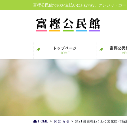
コ
ナ
富樫公民館でのお支払いにPayPay、クレジットカ
ン
ビ
テ
ゲ
ン
ー
ツ
シ
に
ョ
移
ン
トップページ
富樫公民
動
に
HOME
AB
移
動
HOME
お 知 ら せ
第21回 富樫わくわく文化祭 作