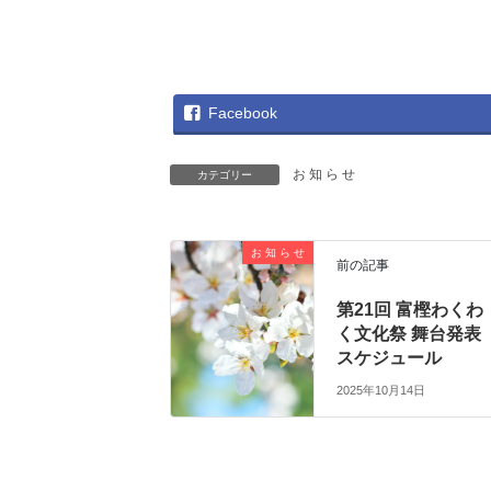
Facebook
お 知 ら せ
カテゴリー
お 知 ら せ
前の記事
第21回 富樫わくわ
く文化祭 舞台発表
スケジュール
2025年10月14日