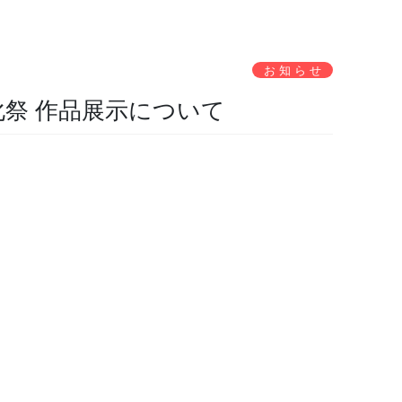
お 知 ら せ
化祭 作品展示について