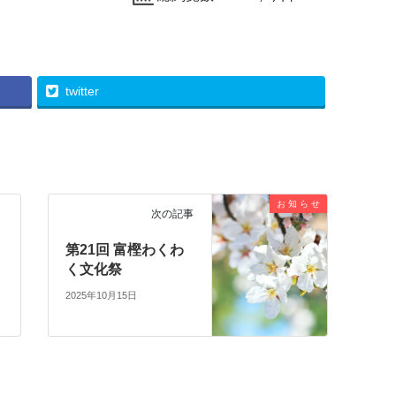
twitter
お 知 ら せ
次の記事
第21回 富樫わくわ
く文化祭
2025年10月15日