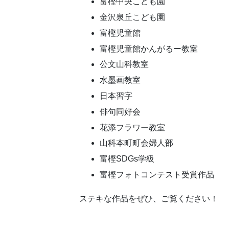
富樫中央こども園
金沢泉丘こども園
富樫児童館
富樫児童館かんがるー教室
公文山科教室
水墨画教室
日本習字
俳句同好会
花添フラワー教室
山科本町町会婦人部
富樫SDGs学級
富樫フォトコンテスト受賞作品
ステキな作品をぜひ、ご覧ください！