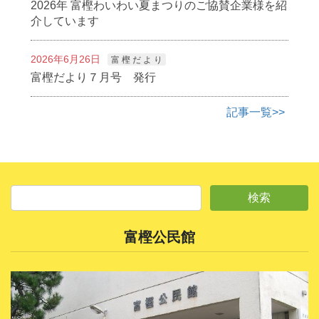
2026年 富樫わいわい夏まつりのご協賛企業様を紹
介しています
2026年6月26日
富 樫 だ よ り
富樫だより７月号 発行
記事一覧>>
富樫公民館