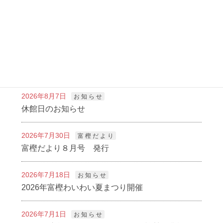
富樫公民館 水墨画教室 教室日 毎月３回 第１.２.３金曜日
13：30～15：30 ２階研修室 講師 森川風節（節夫）
石川県水墨画協会副会長 公益社団法人 日本南画
院 参与 風節会主宰 富樫公 […]
新着記事
2026年8月7日
お 知 ら せ
休館日のお知らせ
2026年7月30日
富 樫 だ よ り
富樫だより８月号 発行
2026年7月18日
お 知 ら せ
2026年富樫わいわい夏まつり開催
2026年7月1日
お 知 ら せ