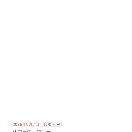
富 樫 だ よ り
カテゴリー
富 樫 だ よ り
前の記事
富樫だより６月号 発行
2024年5月28日
お 知 ら せ
次の記事
富樫わいわい夏まつりについて
2024年7月20日
新着記事
2026年8月7日
お 知 ら せ
休館日のお知らせ